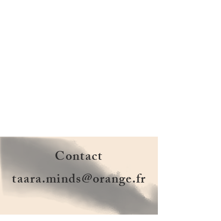
Contact
taara.minds@orange.fr